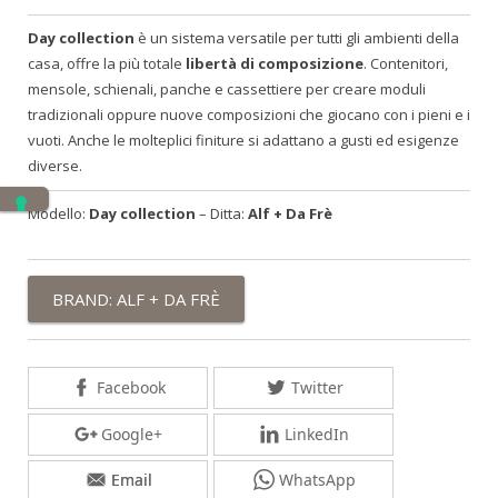
Day collection
è un sistema versatile per tutti gli ambienti della
casa, offre la più totale
libertà di composizione
. Contenitori,
mensole, schienali, panche e cassettiere per creare moduli
tradizionali oppure nuove composizioni che giocano con i pieni e i
vuoti. Anche le molteplici finiture si adattano a gusti ed esigenze
diverse.
Modello:
Day collection
–
Ditta:
Alf + Da Frè
BRAND: ALF + DA FRÈ
Facebook
Twitter
Google+
LinkedIn
Email
WhatsApp